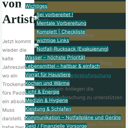
von
Wichtiges
logo
Sei vorbereitet !
Artistic
Mentale Vorbereitung
Komplett | Checkliste
www.camperausbauer.at
wichtige Links
Jetzt kommt
Notfall-Rucksack (Evakuierung)
wieder die
Wasser – höchste Priorität
kalte
St. Anna Kinderkrebsforschung
Lebensmittel – haltbar & einfach
Jahreszeit,
Vorrat für Haustiere
wo ein
Kochen und Wärme
Trockenanzug
Es ist mir ein Anliegen die
Licht & Energie
fürs Paddeln
Kinderkrebsforschung zu unterstützen
Medizin & Hygiene
ein absolutes
Kleidung & Schlafen
Muss
Mach mit ! Unsere Seekajak und
Kommunikation – Notfallpläne und Geräte
darstellt. Ich
Tourenboot Fans Gruppe Österreich
Geld / Finanzielle Vorsorge
habe hier den