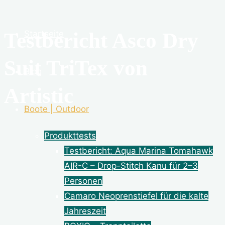
Testbericht Asco Dry
Startseite
Suit TriTex von
Blog
Artistic
Boote | Outdoor
Produkttests
Testbericht: Aqua Marina Tomahawk
AIR-C – Drop-Stitch Kanu für 2–3
Personen
Camaro Neoprenstiefel für die kalte
Jahreszeit