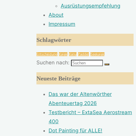
Ausrüstungsempfehlung
About
Impressum
Schlagwörter
Entscheidung
Kajak
Kanu
Paddel
Seekajak
Suchen nach:
Neueste Beiträge
Das war der Altenwörther
Abenteuertag 2026
Testbericht – ExtaSea Aerostream
400
Dot Painting für ALLE!