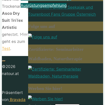
Ausrüstungsempfehlung
Trockenanzug
Asco Dry
About
Suit TriTex
Folge uns auf
Artistic
getestet. Hier
Impressum
geht es zum
Test
.
Zertifizierte: Seminarleiter
Waldbaden, Naturtherapie
©2026
natour.at
Werben Sie hier!
Präsentiert
von
Bravada