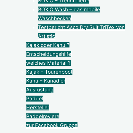
BOXIO – Trenntoilette
BOXIO Wash – das mobile
Waschbecken
Testbericht Asco Dry Suit TriTex von
Artistic
Kajak oder Kanu ?
Entscheidungshilfe
welches Material ?
Kajak – Tourenboot
Kanu – Kanadier
Ausrüstung
Paddel
Hersteller
Paddelreviere
zur Facebook Gruppe