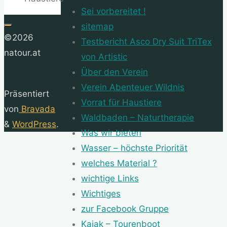
Sei vorbereitet !
sitemap
©2026
Testbericht Asco Dry Suit TriTex
natour.at
von Artistic
Über den Verein
Verein Abenteuer Wildnis
Präsentiert
Vorrat für Haustiere
von
Bravada
Waldbaden – Naturtherapie
&
WordPress
.
Was wir bieten
Wasser – höchste Priorität
welches Material ?
wichtige Links
Wichtiges
zur Facebook Gruppe
Kajak – Tourenboot