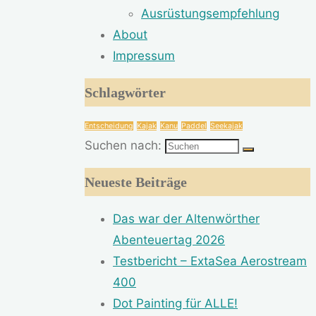
Ausrüstungsempfehlung
About
Impressum
Schlagwörter
Entscheidung
Kajak
Kanu
Paddel
Seekajak
Suchen nach:
Neueste Beiträge
Das war der Altenwörther
Abenteuertag 2026
Testbericht – ExtaSea Aerostream
400
Dot Painting für ALLE!