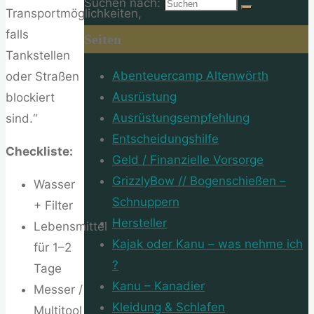
Suchen nach:
Transportmöglichkeiten,
falls
Seiten
Tankstellen
Abenteuercamp Altenwörth
oder Straßen
Ausrüstung
blockiert
Ausrüstungsempfehlung
sind.“
Entscheidungshilfe
Checkliste:
Geld / Finanzielle Vorsorge
GrizzlyBow // Bogenschießen –
Wasser
Schnuppern
+ Filter
Hersteller
Lebensmittel
Kajak oder Kanu – was nehme ich
für 1–2
?
Tage
Kanu – Kanadier
Messer /
Kleidung & Schlafen
Multitool