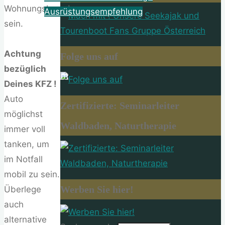
Wohnungsbrand
Ausrüstungsempfehlung
sein.
About
Achtung
Folge uns auf
bezüglich
Impressum
Deines KFZ !
Auto
Zertifizierte: Seminarleiter
möglichst
Waldbaden, Naturtherapie
immer voll
tanken, um
im Notfall
mobil zu sein.
Werben Sie hier!
Überlege
auch
alternative