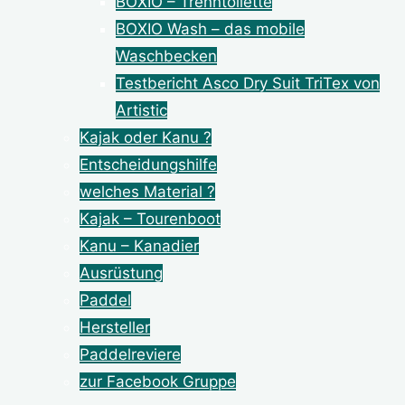
BOXIO – Trenntoilette
BOXIO Wash – das mobile
Waschbecken
Testbericht Asco Dry Suit TriTex von
Artistic
Kajak oder Kanu ?
Entscheidungshilfe
welches Material ?
Kajak – Tourenboot
Kanu – Kanadier
Ausrüstung
Paddel
Hersteller
Paddelreviere
zur Facebook Gruppe