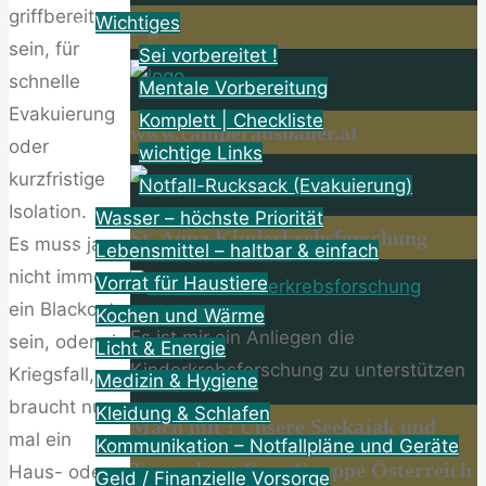
griffbereit
Wichtiges
logo
sein, für
Sei vorbereitet !
schnelle
Mentale Vorbereitung
Evakuierung
Komplett | Checkliste
www.camperausbauer.at
oder
wichtige Links
kurzfristige
Notfall-Rucksack (Evakuierung)
Isolation.
Wasser – höchste Priorität
St. Anna Kinderkrebsforschung
Es muss ja
Lebensmittel – haltbar & einfach
nicht immer
Vorrat für Haustiere
ein Blackout
Kochen und Wärme
Es ist mir ein Anliegen die
sein, oder ein
Licht & Energie
Kinderkrebsforschung zu unterstützen
Kriegsfall, es
Medizin & Hygiene
braucht nur
Kleidung & Schlafen
Mach mit ! Unsere Seekajak und
mal ein
Kommunikation – Notfallpläne und Geräte
Tourenboot Fans Gruppe Österreich
Haus- oder
Geld / Finanzielle Vorsorge