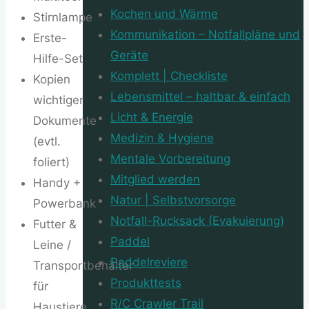
Kochen und Wärme
Stirnlampe
Kommunikation – Notfallpläne und
Erste-
Geräte
Hilfe-Set
Komplett | Checkliste
Kopien
Lebensmittel – haltbar & einfach
wichtiger
Licht & Energie
Dokumente
Medizin & Hygiene
(evtl.
Mentale Vorbereitung
foliert)
Mitglied werden
Handy +
Natur | Selbstvorsorge
Powerbank
Notfall-Rucksack (Evakuierung)
Futter &
Paddel
Leine /
Paddelreviere
Transportbehälter
Produkttests
für
R/C Crawler Trail
Haustiere