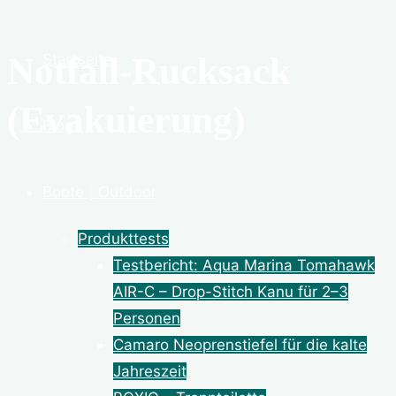
Notfall-Rucksack
Startseite
(Evakuierung)
Blog
Boote | Outdoor
Produkttests
Testbericht: Aqua Marina Tomahawk
AIR-C – Drop-Stitch Kanu für 2–3
Personen
Camaro Neoprenstiefel für die kalte
Jahreszeit