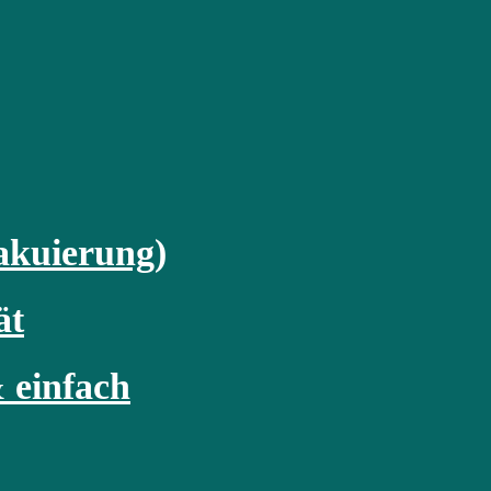
akuierung)
ät
 einfach