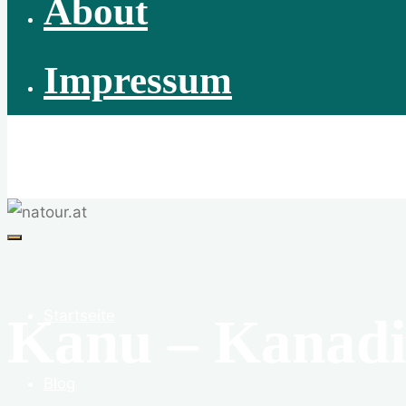
About
Impressum
natour.at
Abenteuer Wildnis | Naturvermittlung | Naturschutz | 
Startseite
Kanu – Kanadi
Blog