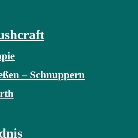
ushcraft
pie
ießen – Schnuppern
rth
dnis