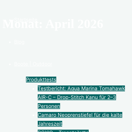
Monat: April 2026
Startseite
Blog
Boote | Outdoor
Produkttests
Testbericht: Aqua Marina Tomahawk
AIR-C – Drop-Stitch Kanu für 2–3
Personen
Camaro Neoprenstiefel für die kalte
Jahreszeit