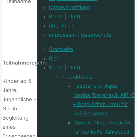
Teilnahme !
Naturvermittlung
Boote | Outdoor
über mich
impressum | datenschutz
Startseite
Blog
Teilnahmeregeln:
Boote | Outdoor
Produkttests
Kinder ab 5
Testbericht: Aqua
Jahre,
Marina Tomahawk AIR-C
Jugendliche –
– Drop-Stitch Kanu für
Nur in
2–3 Personen
Begleitung
Camaro Neoprenstiefel
eines
für die kalte Jahreszeit
Erwachsenen