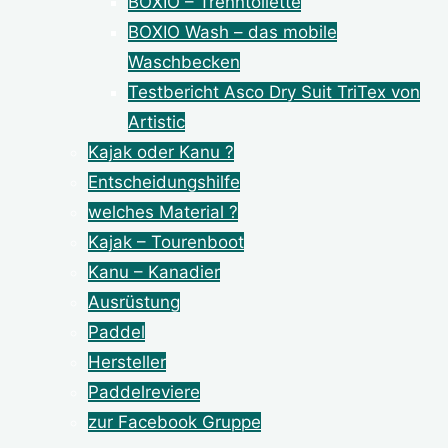
BOXIO – Trenntoilette
BOXIO Wash – das mobile
Waschbecken
Testbericht Asco Dry Suit TriTex von
Artistic
Kajak oder Kanu ?
Entscheidungshilfe
welches Material ?
Kajak – Tourenboot
Kanu – Kanadier
Ausrüstung
Paddel
Hersteller
Paddelreviere
zur Facebook Gruppe