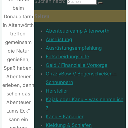
Suchen nach:
beim
Seiten
Donaualtarm
in Altenwörth
Abenteuercamp Altenwörth
treffen,
Ausrüstung
gemeinsam
Ausrüstungsempfehlung
die Natur
Entscheidungshilfe
genießen,
Geld / Finanzielle Vorsorge
Spaß haben,
GrizzlyBow // Bogenschießen –
Abenteuer
Schnuppern
erleben, denn
Hersteller
schon das
Kajak oder Kanu – was nehme ich
Abenteuer
?
„ums Eck“
Kanu – Kanadier
kann ein
Kleidung & Schlafen
wahres