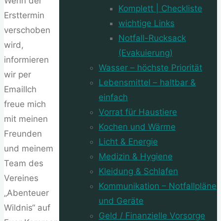
Wenn der
Komplett | Checkliste
Ersttermin
wichtige Links
verschoben
Notfall-Rucksack
wird,
(Evakuierung)
informieren
Wasser – höchste Priorität
wir per
Lebensmittel – haltbar &
EmailIch
einfach
freue mich
Vorrat für Haustiere
mit meinen
Kochen und Wärme
Freunden
Licht & Energie
und meinem
Medizin & Hygiene
Team des
Kleidung & Schlafen
Vereines
Kommunikation – Notfallpläne
„Abenteuer
und Geräte
Wildnis“ auf
Geld / Finanzielle Vorsorge