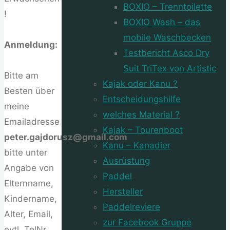
BOXIO – Trenntoilette
!
BOXIO Wash – das
mobile Waschbecken
Anmeldung:
Testbericht Asco Dry
Suit TriTex von Artistic
Bitte am
Kajak oder Kanu ?
Besten über
Entscheidungshilfe
meine
welches Material ?
Emailadresse
Kajak – Tourenboot
peter.gajdorusz@gmail.com
Kanu – Kanadier
bitte unter
Ausrüstung
Angabe von
Paddel
Elternname,
Hersteller
Kindername,
Paddelreviere
Alter, Email,
zur Facebook Gruppe
evtl. TelNr.