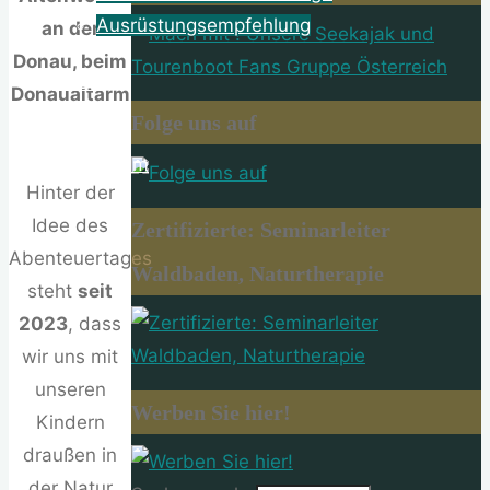
Ausrüstungsempfehlung
an der
Donau, beim
About
Donaualtarm
Folge uns auf
Impressum
Hinter der
Idee des
Zertifizierte: Seminarleiter
Abenteuertages
Waldbaden, Naturtherapie
steht
seit
2023
, dass
wir uns mit
unseren
Werben Sie hier!
Kindern
draußen in
der Natur