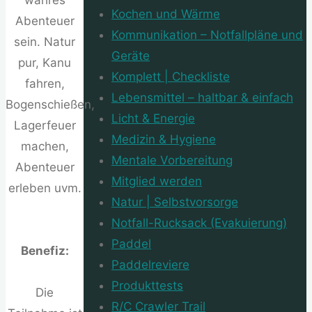
Kochen und Wärme
Abenteuer
Kommunikation – Notfallpläne und
sein. Natur
Geräte
pur, Kanu
Komplett | Checkliste
fahren,
Lebensmittel – haltbar & einfach
Bogenschießen,
Licht & Energie
Lagerfeuer
Medizin & Hygiene
machen,
Mentale Vorbereitung
Abenteuer
Mitglied werden
erleben uvm.
Natur | Selbstvorsorge
Notfall-Rucksack (Evakuierung)
Paddel
Benefiz:
Paddelreviere
Produkttests
Die
R/C Crawler Trail