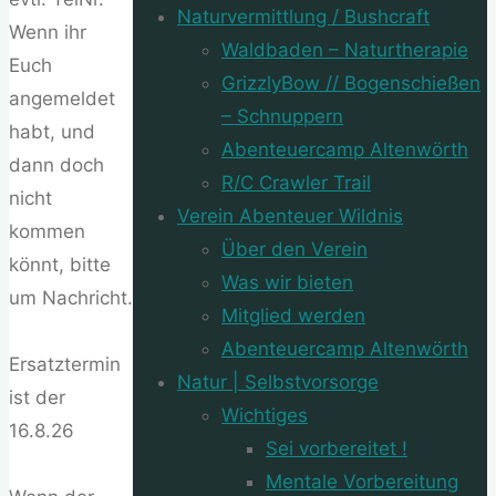
Naturvermittlung / Bushcraft
Wenn ihr
Waldbaden – Naturtherapie
Euch
GrizzlyBow // Bogenschießen
angemeldet
– Schnuppern
habt, und
Abenteuercamp Altenwörth
dann doch
R/C Crawler Trail
nicht
Verein Abenteuer Wildnis
kommen
Über den Verein
könnt, bitte
Was wir bieten
um Nachricht.
Mitglied werden
Abenteuercamp Altenwörth
Ersatztermin
Natur | Selbstvorsorge
ist der
Wichtiges
16.8.26
Sei vorbereitet !
Mentale Vorbereitung