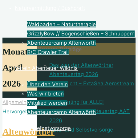
Naturvermittlung / Bushcraft
Waldbaden – Naturtherapie
GrizzlyBow // Bogenschießen – Schnuppern
Abenteuercamp Altenwörth
Neueste Beiträge
Monat:
R/C Crawler Trail
Das war der Altenwörther
April
Verein Abenteuer Wildnis
Abenteuertag 2026
2026
Testbericht – ExtaSea Aerostream
Über den Verein
400
Was wir bieten
Dot Painting für ALLE!
Allgemein
Mitglied werden
Altenwörther Abenteuertag AAT
Hervorgehoben
Abenteuercamp Altenwörth
2026
Natur | Selbstvorsorge
Altenwörther
Natur und Selbstvorsorge