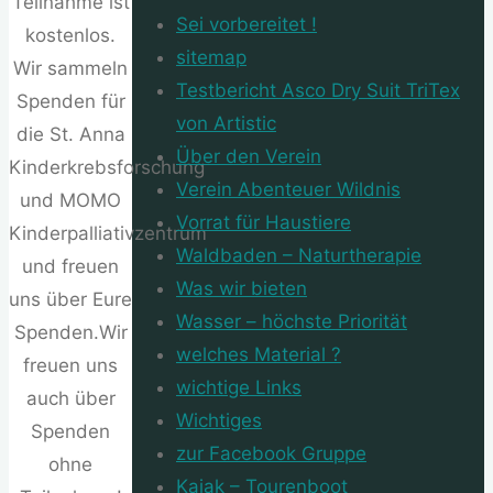
Teilnahme ist
Sei vorbereitet !
kostenlos.
sitemap
Wir sammeln
Testbericht Asco Dry Suit TriTex
Spenden für
von Artistic
die St. Anna
Über den Verein
Kinderkrebsforschung
Verein Abenteuer Wildnis
und MOMO
Vorrat für Haustiere
Kinderpalliativzentrum
Waldbaden – Naturtherapie
und freuen
Was wir bieten
uns über Eure
Wasser – höchste Priorität
Spenden.Wir
welches Material ?
freuen uns
wichtige Links
auch über
Wichtiges
Spenden
zur Facebook Gruppe
ohne
Kajak – Tourenboot