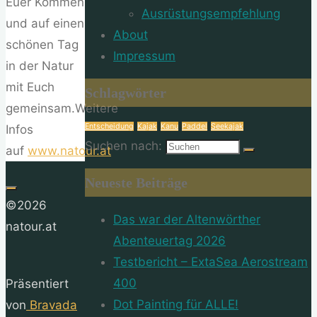
Euer Kommen
Ausrüstungsempfehlung
und auf einen
About
schönen Tag
Impressum
in der Natur
mit Euch
Schlagwörter
gemeinsam.Weitere
Entscheidung
Kajak
Kanu
Paddel
Seekajak
Infos
Suchen nach:
auf
www.natour.at
Neueste Beiträge
©2026
Das war der Altenwörther
natour.at
Abenteuertag 2026
Testbericht – ExtaSea Aerostream
400
Präsentiert
Dot Painting für ALLE!
von
Bravada