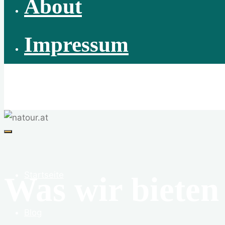
About
Impressum
natour.at
Abenteuer Wildnis | Naturvermittlung | Naturschutz | 
Startseite
Was wir bieten
Blog