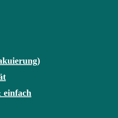
akuierung)
ät
 einfach