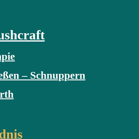
ushcraft
pie
ießen – Schnuppern
rth
dnis