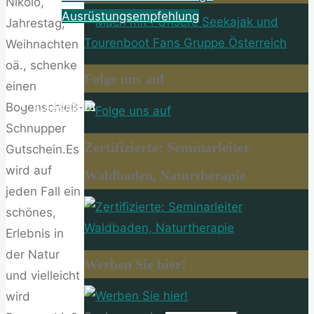
Nikolo,
Ausrüstungsempfehlung
Jahrestag,
Weihnachten
About
oä., schenke
Folge uns auf
einen
Impressum
Bogenschieß-
Schnupper
Zertifizierte: Seminarleiter
Gutschein.Es
wird auf
Waldbaden, Naturtherapie
jeden Fall ein
schönes,
Erlebnis in
der Natur
Werben Sie hier!
und vielleicht
wird