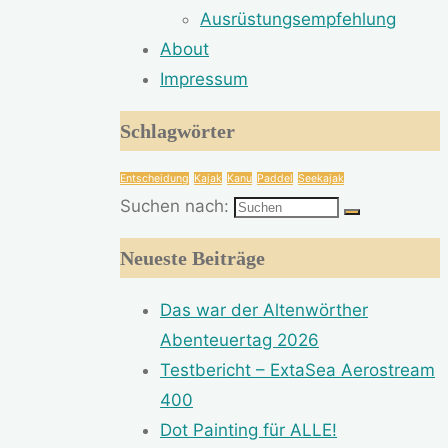
Ausrüstungsempfehlung
About
Impressum
Schlagwörter
Entscheidung
Kajak
Kanu
Paddel
Seekajak
Suchen nach:
Neueste Beiträge
Das war der Altenwörther
Abenteuertag 2026
Testbericht – ExtaSea Aerostream
400
Dot Painting für ALLE!