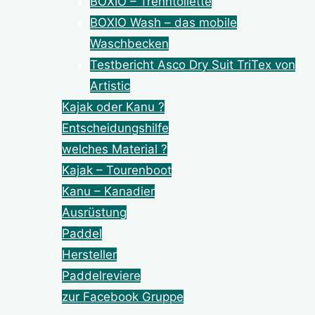
BOXIO – Trenntoilette
BOXIO Wash – das mobile
Waschbecken
Testbericht Asco Dry Suit TriTex von
Artistic
Kajak oder Kanu ?
Entscheidungshilfe
welches Material ?
Kajak – Tourenboot
Kanu – Kanadier
Ausrüstung
Paddel
Hersteller
Paddelreviere
zur Facebook Gruppe