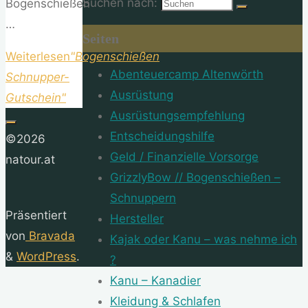
Suchen nach:
Bogenschießen
…
Seiten
Weiterlesen
"Bogenschießen
Abenteuercamp Altenwörth
Schnupper-
Ausrüstung
Gutschein"
Ausrüstungsempfehlung
Entscheidungshilfe
©2026
Geld / Finanzielle Vorsorge
natour.at
GrizzlyBow // Bogenschießen –
Schnuppern
Präsentiert
Hersteller
von
Bravada
Kajak oder Kanu – was nehme ich
&
WordPress
.
?
Kanu – Kanadier
Kleidung & Schlafen