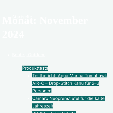
Monat: November
Startseite
2024
Blog
Boote | Outdoor
Produkttests
Testbericht: Aqua Marina Tomahawk
AIR-C – Drop-Stitch Kanu für 2–3
Personen
Camaro Neoprenstiefel für die kalte
Jahreszeit