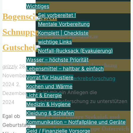
Wichtiges
logo
Bogenschießen
Sei vorbereitet !
Mentale Vorbereitung
Schnupper-
Komplett | Checkliste
www.camperausbauer.at
wichtige Links
Gutschein
Notfall-Rucksack (Evakuierung)
Wasser – höchste Priorität
St. Anna Kinderkrebsforschung
grizzly
28.
Lebensmittel – haltbar & einfach
November
Vorrat für Haustiere
2024
2.
Kochen und Wärme
Es ist mir ein Anliegen die
Dezember
Licht & Energie
Kinderkrebsforschung zu unterstützen
2024
Medizin & Hygiene
Kleidung & Schlafen
Egal ob
Mach mit ! Unsere Seekajak und
Kommunikation – Notfallpläne und Geräte
Geburtstag,
Tourenboot Fans Gruppe Österreich
Geld / Finanzielle Vorsorge