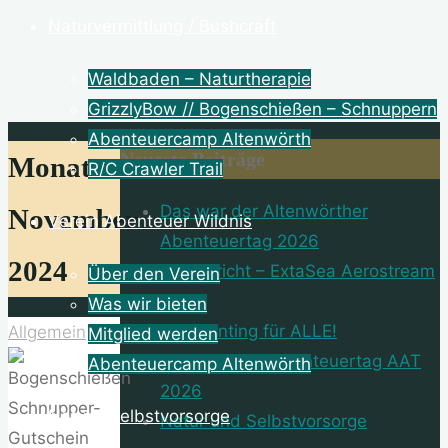
Naturvermittlung / Bushcraft
Waldbaden – Naturtherapie
GrizzlyBow // Bogenschießen – Schnuppern
Abenteuercamp Altenwörth
Neueste Beiträge
Monat:
R/C Crawler Trail
Das war der Altenwörther
November
Verein Abenteuer Wildnis
Abenteuertag 2026
2024
Testbericht – ExtaSea Aerostream
Über den Verein
400
Was wir bieten
Dot Painting für ALLE!
Allgemein
Mitglied werden
Altenwörther Abenteuertag AAT
Abenteuercamp Altenwörth
2026
Natur | Selbstvorsorge
Natur und Selbstvorsorge