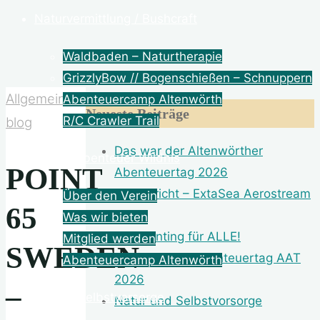
Naturvermittlung / Bushcraft
Waldbaden – Naturtherapie
GrizzlyBow // Bogenschießen – Schnuppern
Allgemein
Abenteuercamp Altenwörth
Neueste Beiträge
R/C Crawler Trail
blog
Das war der Altenwörther
Verein Abenteuer Wildnis
POINT
Abenteuertag 2026
Testbericht – ExtaSea Aerostream
Über den Verein
65
400
Was wir bieten
Dot Painting für ALLE!
Mitglied werden
SWEDEN
Altenwörther Abenteuertag AAT
Abenteuercamp Altenwörth
2026
–
Natur | Selbstvorsorge
Natur und Selbstvorsorge