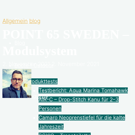
Startseite
Allgemein
blog
POINT 65 SWEDEN –
Blog
Modulsystem
2. November 2021
2. November 2021
Boote | Outdoor
Produkttests
Testbericht: Aqua Marina Tomahawk
grizzly
AIR-C – Drop-Stitch Kanu für 2–3
Personen
Camaro Neoprenstiefel für die kalte
Jahreszeit