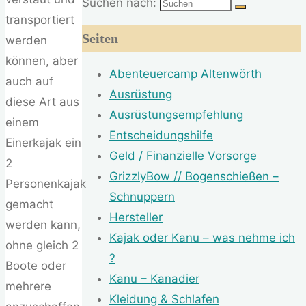
Suchen nach:
transportiert
Seiten
werden
können, aber
Abenteuercamp Altenwörth
auch auf
Ausrüstung
diese Art aus
Ausrüstungsempfehlung
einem
Entscheidungshilfe
Einerkajak ein
Geld / Finanzielle Vorsorge
2
GrizzlyBow // Bogenschießen –
Personenkajak
Schnuppern
gemacht
Hersteller
werden kann,
Kajak oder Kanu – was nehme ich
ohne gleich 2
?
Boote oder
Kanu – Kanadier
mehrere
Kleidung & Schlafen