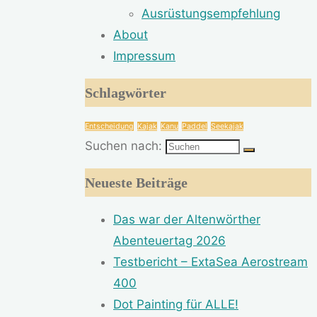
Ausrüstungsempfehlung
About
Impressum
Schlagwörter
Entscheidung
Kajak
Kanu
Paddel
Seekajak
Suchen nach:
Neueste Beiträge
Das war der Altenwörther
Abenteuertag 2026
Testbericht – ExtaSea Aerostream
400
Dot Painting für ALLE!