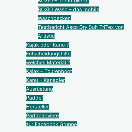
BOXIO – Trenntoilette
BOXIO Wash – das mobile
Waschbecken
Testbericht Asco Dry Suit TriTex von
Artistic
Kajak oder Kanu ?
Entscheidungshilfe
welches Material ?
Kajak – Tourenboot
Kanu – Kanadier
Ausrüstung
Paddel
Hersteller
Paddelreviere
zur Facebook Gruppe