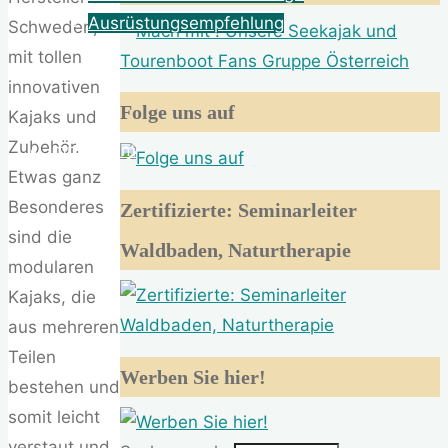
Ausrüstungsempfehlung
Schweden,
mit tollen
About
innovativen
Folge uns auf
Kajaks und
Zubehör.
Impressum
Etwas ganz
Besonderes
Zertifizierte: Seminarleiter
sind die
Waldbaden, Naturtherapie
modularen
Kajaks, die
aus mehreren
Teilen
Werben Sie hier!
bestehen und
somit leicht
verstaut und